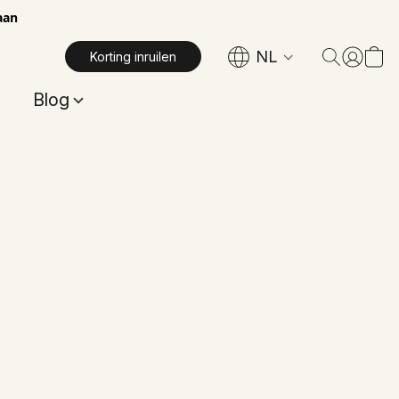
aan
NL
Korting inruilen
Blog