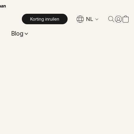
aan
NL
Korting inruilen
Blog