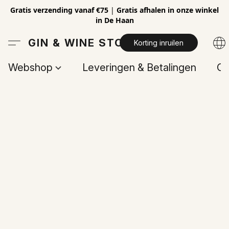
Gratis verzending vanaf €75
|
Gratis afhalen in onze winkel
in De Haan
GIN & WINE STORE
Korting inruilen
Webshop
Leveringen & Betalingen
Op