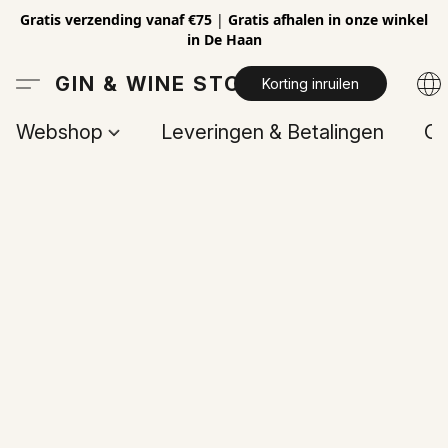
Gratis verzending vanaf €75
|
Gratis afhalen in onze winkel
in De Haan
GIN & WINE STORE
Korting inruilen
Webshop
Leveringen & Betalingen
Op