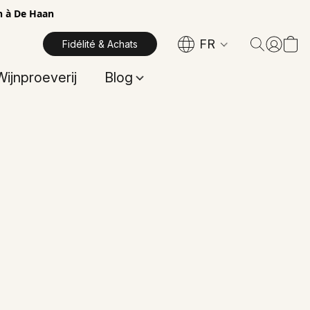
in à De Haan
FR
Fidélité & Achats
Wijnproeverij
Blog