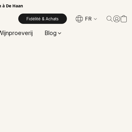
in à De Haan
FR
Fidélité & Achats
Wijnproeverij
Blog