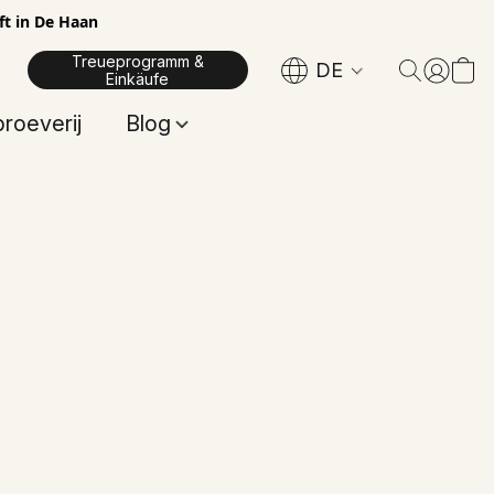
ft in De Haan
Treueprogramm &
DE
Einkäufe
proeverij
Blog