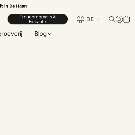
ft in De Haan
Treueprogramm &
DE
Einkäufe
proeverij
Blog