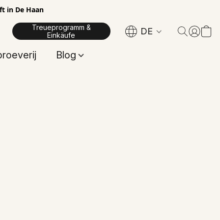
ft in De Haan
Treueprogramm &
DE
Einkäufe
proeverij
Blog