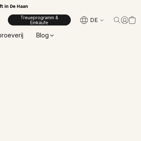
ft in De Haan
Treueprogramm &
DE
Einkäufe
proeverij
Blog