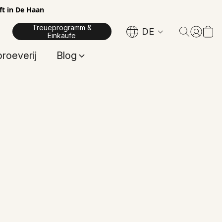
ft in De Haan
Treueprogramm &
DE
Einkäufe
proeverij
Blog