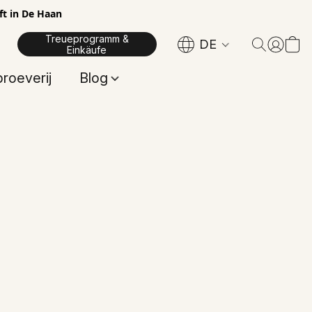
ft in De Haan
Treueprogramm &
DE
Einkäufe
proeverij
Blog